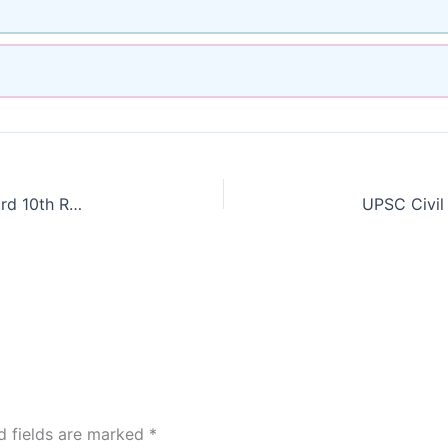
Kerala SSLC Result 2024 Link – Check Kerala Board 10th Results Release Date Out
d fields are marked
*