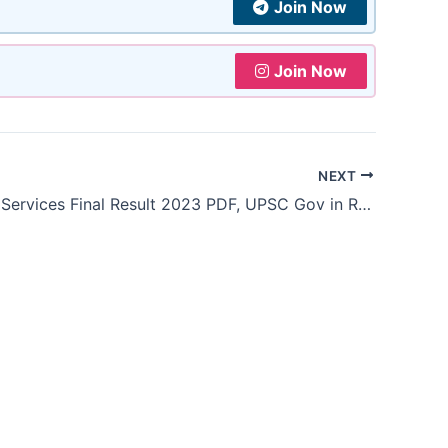
Join Now
Join Now
NEXT
UPSC Civil Services Final Result 2023 PDF, UPSC Gov in Result Selection List Download