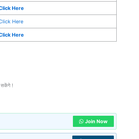
Click Here
Click Here
Click Here
सकेंगे !
Join Now