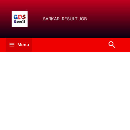
Skip
to
content
SARKARI RESULT JOB
Searc
Menu